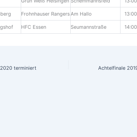
Grün Weiß Heisingen
Schemmannsfeld
13:00
berg
Frohnhauser Rangers
Am Hallo
13:00
rgshof
HFC Essen
Seumannstraße
14:00
/2020 terminiert
Achtelfinale 201