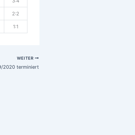
3:4
2:2
1:1
WEITER
9/2020 terminiert