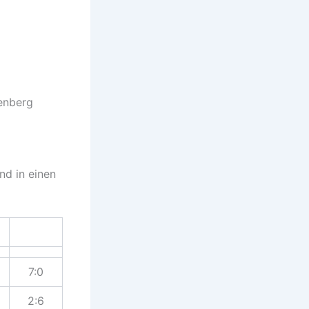
enberg
nd in einen
7:0
2:6