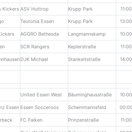
 Kickers
ASV Huttrop
Krupp Park
11:00
go
Teutonia Essen
Krupp Park
13:00
ickers
AGGRO Bethesda
Langmannskamp
10:00
en
SCR Rangers
Keplerstraße
11:00
hnhausen
DJK Michael
Stankeitstraße
14:00
United Essen West
Bäuminghausstraße
10:00
rz Essen
Essen Socceroos
Schemmannsfeld
00:0
orbeck
FC Falken
Prinzenstraße
11:00