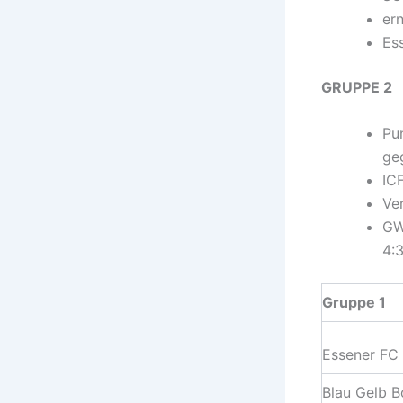
ern
Es
GRUPPE 2
Pu
ge
IC
Ver
GW
4:
Gruppe 1
Essener FC
Blau Gelb 