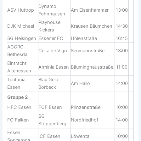
Dynamo
ASV Huttrop
Am Eisenhammer
13:00
Fohnhausen
Playhouse
DJK MIchael
Krausen Bäumchen
14:30
Kickers
SG Heisingen
Essener FC
Uhlenstraße
16:45
AGGRO
Celta de Vigo
Seumannstraße
13:00
Bethesda
Eintracht
Arminia Essen
Bäuminghausstraße
11:00
Altenessen
Teutonia
Blau Gelb
Am Hallo
14:00
Essen
Borbeck
Gruppe 2
HFC Essen
FCF Essen
Prinzenstraße
10:00
SG
FC Falken
Nordfriedhof
14:00
Stoppenberg
Essen
ICF Essen
Löwental
10:00
Socceroos