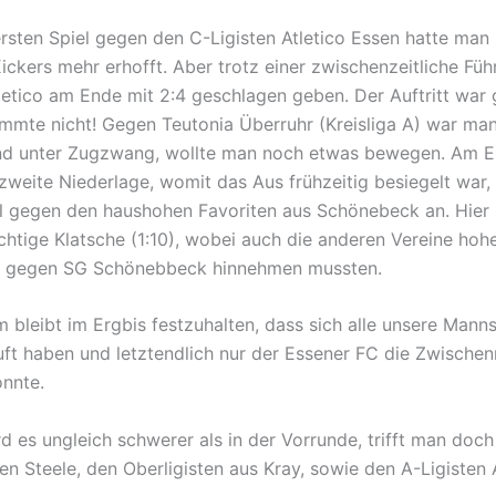
rsten Spiel gegen den C-Ligisten Atletico Essen hatte man 
Kickers mehr erhofft. Aber trotz einer zwischenzeitliche Fü
letico am Ende mit 2:4 geschlagen geben. Der Auftritt war 
immte nicht! Gegen Teutonia Überruhr (Kreisliga A) war ma
nd unter Zugzwang, wollte man noch etwas bewegen. Am E
 zweite Niederlage, womit das Aus frühzeitig besiegelt war,
el gegen den haushohen Favoriten aus Schönebeck an. Hier 
ichtige Klatsche (1:10), wobei auch die anderen Vereine hoh
n gegen SG Schönebbeck hinnehmen mussten.
em bleibt im Ergbis festzuhalten, dass sich alle unsere Mann
uft haben und letztendlich nur der Essener FC die Zwische
onnte.
rd es ungleich schwerer als in der Vorrunde, trifft man doc
en Steele, den Oberligisten aus Kray, sowie den A-Ligisten 