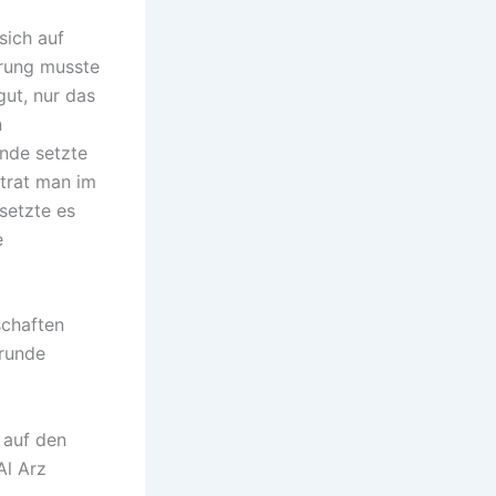
sich auf
hrung musste
gut, nur das
n
nde setzte
 trat man im
setzte es
e
schaften
nrunde
h auf den
Al Arz