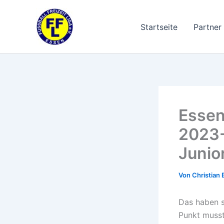
Zum
Inhalt
Startseite
Partner
springen
Essen
2023-
Junio
Von
Christian 
Das haben s
Punkt musst