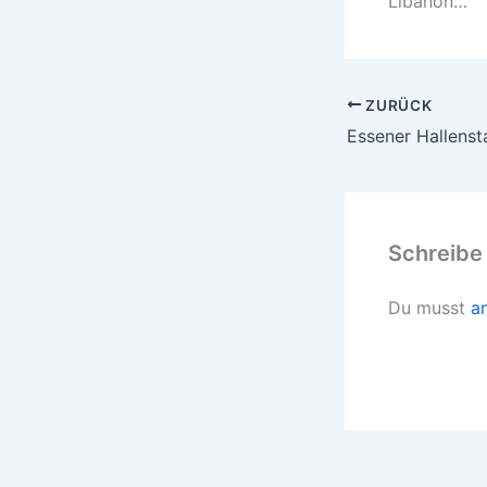
Libanon…
ZURÜCK
Schreibe
Du musst
a