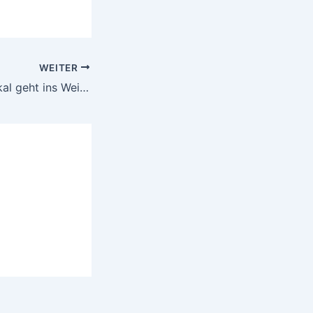
WEITER
Stefan Hoppe Pokal geht ins Weigle Haus – 2:1 Sieg gegen Rebells aus Rüttenscheid