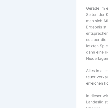
Gerade im e
Seiten der 
man sich At
Ergebnis st
entspreche
es aber die
letzten Spi
dann eine r
Niederlage
Alles in all
teuer verka
erreichen k
In dieser wi
Landesligist