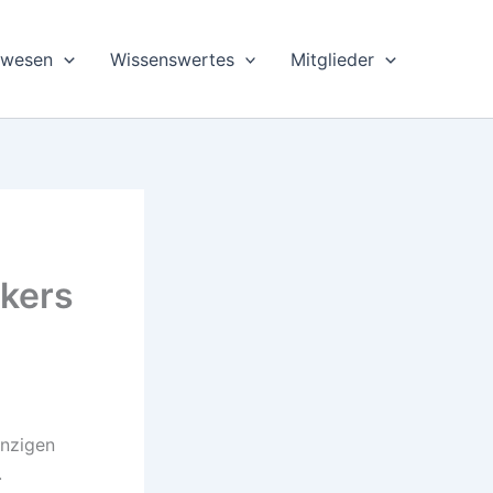
swesen
Wissenswertes
Mitglieder
ckers
inzigen
.